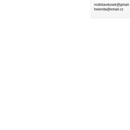
rostislavdusek@gmail
helenita@email.cz