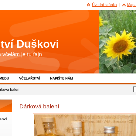
Úvodní stránka
Mapa
tví Duškovi
včelám je tu fajn
 MEDU
VČELAŘSTVÍ
NAPIŠTE NÁM
rková balení
Dárková balení
kovi