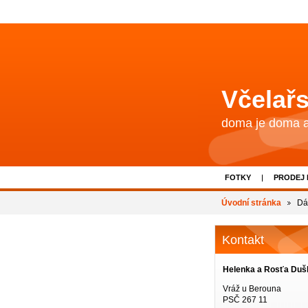
Včelařs
doma je doma a 
FOTKY
PRODEJ
Úvodní stránka
Dá
Kontakt
Helenka a Rosťa Duš
Vráž u Berouna
PSČ 267 11