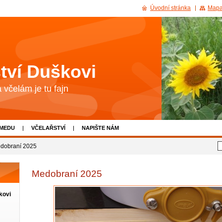
Úvodní stránka
Mapa
tví Duškovi
včelám je tu fajn
 MEDU
VČELAŘSTVÍ
NAPIŠTE NÁM
dobraní 2025
Medobraní 2025
kovi