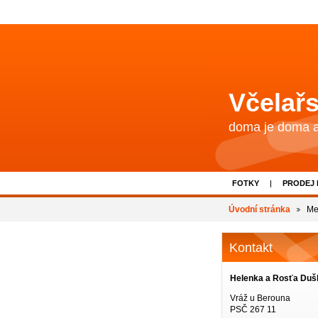
Včelařs
doma je doma a 
FOTKY
PRODEJ
Úvodní stránka
Me
Kontakt
Helenka a Rosťa Duš
Vráž u Berouna
PSČ 267 11