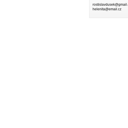
rostislavdusek@gmail
helenita@email.cz